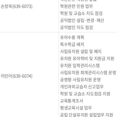
손정욱(639-6073)
학원관련 민원 업무
학원 및 교습소 지도 점검
공익법인 설립·변경·해산
공익법인 지도 점검
유아수용 계획
특수학급 배치
사립유치원 설립 및 폐지
유치원 유아학비 및 지원금 지원
유치원 입학관리시스템
사립유치원 회계관리시스템 운영
이민아(639-6074)
공영형 사립유치원 운영
개인과외교습자 신고업무
학원 및 교습소 지도점검 지원
교육통계조사
평생교육시설 업무
공립 단설유치원 설립업무 지원