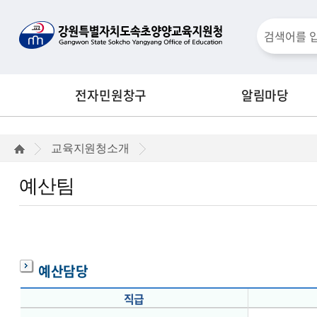
통
검
합
검
색
색
전자민원창구
알림마당
창
예
교육지원청소개
산
예산팀
팀
예산담당
직급