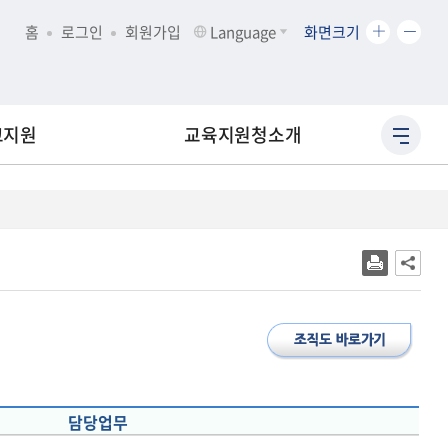
화
화
홈
로그인
회원가입
Language
화면크기
면
면
크
크
기
기
확
축
교지원
교육지원청소개
사
대
소
이
트
맵
바
로
가
기
담당업무