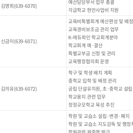
예산담당부서 업무 총괄
김명희(639-6070)
각급학교 현안사업비 지원
교육비특별회계 예산편성 및 배
교육경비보조금 관리 업무
K-에듀파인 학교회계분야
신금이(639-6071)
학교회계 예·결산
특별교부금 신청 및 관리
교육행정협의회 운영
학구 및 학생 배치 계획
중학교 입학 및 배정 관리
김의유(639-6072)
공립 단설유치원, 초·중학교 설
학교용지 관련 업무
정정규모학교 육성 추진
학원 및 교습소 설립·변경·폐지
학원 및 교습소 지도감독 및 행정
학원관련 제증명 발급