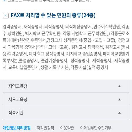
FAX로 처리할 수 있는 민원의 종류(24종)
경력증명서, 재직증명서, 퇴직증명서, 퇴직예정증명서, 연수이수확인원, 각종
수 상확인원, 벽지학교 근무확인원, 각종 시범학교 근무확인원, (각종근로소
득에대한)원천징수증명서,검정고시 성적증명서(중입ㆍ고입ㆍ고졸), 검정고
시 과목합격 증명서(중입ㆍ고입ㆍ고졸), 검정고시 합격증서, 검정고시(병사
용)학력증명서, 폐지 학교 성적증명서, 폐지학교 졸업증명서, 폐지학교생활기
록부사본,졸업증명서, 졸업예정증명서, 성적증명서, 제적증명서, 재학증명
서, 교육비납입증명서, 생활 기록부 사본, 각종 사실(실적)증명서
지역교육청
시도교육청
직속기관
개인정보처리방침
저작권정책
이용약관
이메일무단수집거부