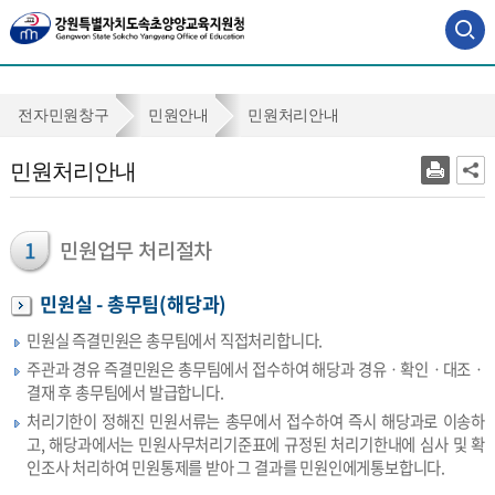
사
이
트
맵
민
전자민원창구
민원안내
민원처리안내
바
원
로
민원처리안내
가
처
기
리
안
1
민원업무 처리절차
내
민원실 - 총무팀(해당과)
민원실 즉결민원은 총무팀에서 직접처리합니다.
주관과 경유 즉결민원은 총무팀에서 접수하여 해당과 경유ㆍ확인ㆍ대조ㆍ
결재 후 총무팀에서 발급합니다.
처리기한이 정해진 민원서류는 총무에서 접수하여 즉시 해당과로 이송하
고, 해당과에서는 민원사무처리기준표에 규정된 처리기한내에 심사 및 확
인조사 처리하여 민원통제를 받아 그 결과를 민원인에게통보합니다.