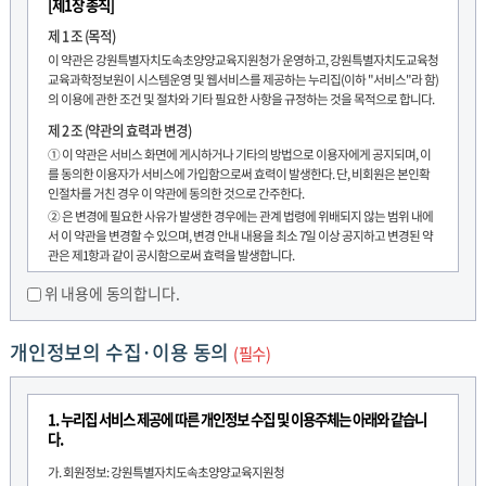
[제1장 총칙]
제 1 조 (목적)
이 약관은 강원특별자치도속초양양교육지원청가 운영하고, 강원특별자치도교육청
교육과학정보원이 시스템운영 및 웹서비스를 제공하는 누리집(이하 "서비스"라 함)
의 이용에 관한 조건 및 절차와 기타 필요한 사항을 규정하는 것을 목적으로 합니다.
제 2 조 (약관의 효력과 변경)
① 이 약관은 서비스 화면에 게시하거나 기타의 방법으로 이용자에게 공지되며, 이
를 동의한 이용자가 서비스에 가입함으로써 효력이 발생한다. 단, 비회원은 본인확
인절차를 거친 경우 이 약관에 동의한 것으로 간주한다.
② 은 변경에 필요한 사유가 발생한 경우에는 관계 법령에 위배되지 않는 범위 내에
서 이 약관을 변경할 수 있으며, 변경 안내 내용을 최소 7일 이상 공지하고 변경된 약
관은 제1항과 같이 공시함으로써 효력을 발생합니다.
③ 이용자는 수시로 서비스에 접속하여 약관의 변경 사항을 확인하여야 하며 변경
위 내용에 동의합니다.
된 약관 사항에 동의하지 않으면, 언제나 서비스 이용 계약을 해지할 수 있습니다. 이
용자가 약관의 변경 여부를 확인하지 않은 상태에서 발생한 피해는 강원특별자치도
속초양양교육지원청은 책임지지 않으며, 효력발생일 이후의 계속적인 서비스 이용
개인정보의 수집·이용 동의
(필수)
은 약관의 변경 사항에 이용자가 동의한 것으로 간주됩니다.
제 3 조 (약관 외 준칙)
1. 누리집 서비스 제공에 따른 개인정보 수집 및 이용주체는 아래와 같습니
이 약관에 명시되지 않은 사항에 대해서는 전기통신기본법, 전기통신사업법, 정보통
다.
신망이용촉진 및 정보보호등에관한법률, 정보통신윤리위원회 심의 규정, 정보통신
윤리강령, 프로그램 보호법 등 기타 대한민국의 관계법령과 상관습에 의한다.
가. 회원정보: 강원특별자치도속초양양교육지원청