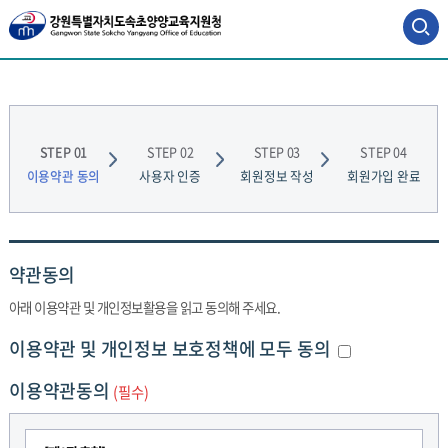
사
이
트
맵
회
바
원
로
STEP 01
STEP 02
STEP 03
STEP 04
가
가
이용약관 동의
사용자 인증
회원정보 작성
회원가입 완료
기
입
약관동의
아래 이용약관 및 개인정보활용을 읽고 동의해 주세요.
모
이용약관 및 개인정보 보호정책에 모두 동의
두
이용약관동의
동
(필수)
의