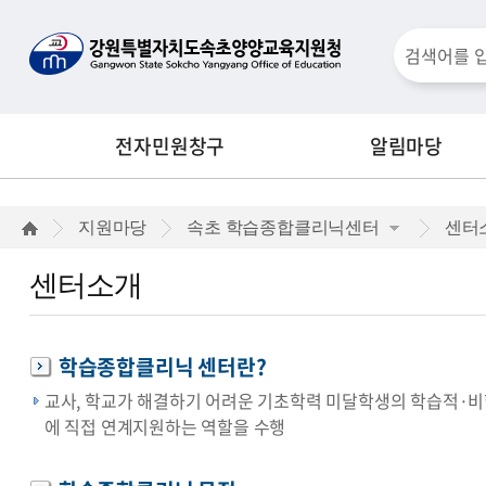
통
검
합
검
색
색
전자민원창구
알림마당
창
센
지원마당
속초 학습종합클리닉센터
센터
터
센터소개
소
개
학습종합클리닉 센터란?
교사, 학교가 해결하기 어려운 기초학력 미달학생의 학습적·비
에 직접 연계지원하는 역할을 수행