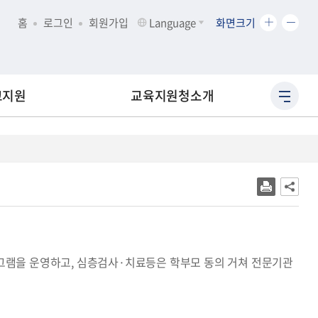
화
화
홈
로그인
회원가입
Language
화면크기
면
면
크
크
기
기
확
축
교지원
교육지원청소개
사
대
소
이
트
맵
바
로
가
기
그램을 운영하고, 심층검사·치료등은 학부모 동의 거쳐 전문기관