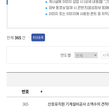
게시글에 이미지 삽입 시 [상세 내용]을 “
외부 동영상 탑재 시 콘텐츠(음성정보 등)
이미지 또는 이미지에 사용된 폰트 등 저작
전체
365
건
RSS등록
연도별
번호
365
산호유치원 기계설비공사 소액수의 견적