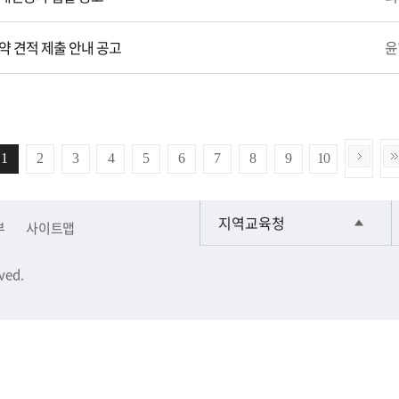
 견적 제출 안내 공고
윤
1
2
3
4
5
6
7
8
9
10
지역교육청
부
사이트맵
ved.