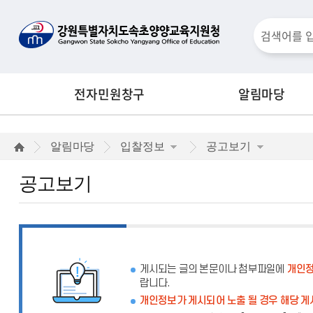
통
검
합
검
색
색
전자민원창구
알림마당
창
공
알림마당
입찰정보
공고보기
고
공고보기
보
기
게시되는 글의 본문이나 첨부파일에
개인정
랍니다.
개인정보가 게시되어 노출 될 경우 해당 게