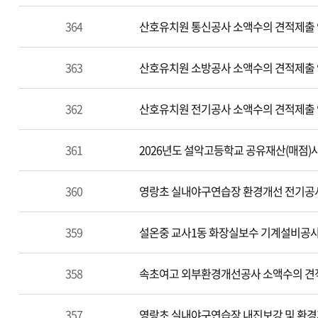
364
산호유치원 통신공사 소액수의 견적제출 
363
산호유치원 소방공사 소액수의 견적제출 
362
산호유치원 전기공사 소액수의 견적제출 
361
2026년도 설악고등학교 공유재산(매점
360
영랑초 실내야구연습장 환경개선 전기공
359
설온중 교사1동 화장실보수 기계설비공
358
속초여고 외부환경개선공사 소액수의 견
357
영랑초 실내야구연습장 내진보강 및 환경