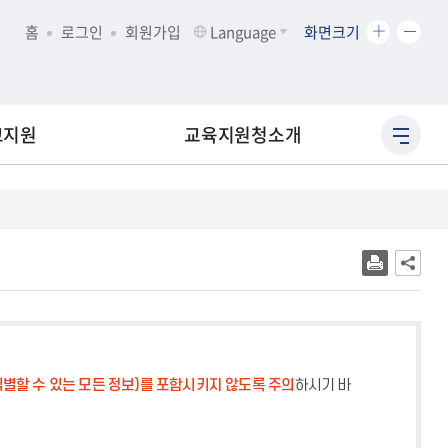
화
화
홈
로그인
회원가입
Language
화면크기
면
면
크
크
기
기
확
축
교지원
교육지원청소개
사
대
소
이
트
맵
바
로
가
기
별할 수 있는 모든 정보)를 포함시키지 않도록 주의
하시기 바