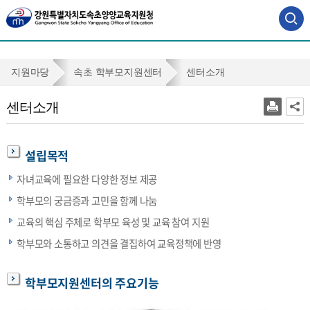
사
이
트
맵
센
지원마당
속초 학부모지원센터
센터소개
바
터
로
센터소개
가
소
기
개
설립목적
자녀교육에 필요한 다양한 정보 제공
학부모의 궁금증과 고민을 함께 나눔
교육의 핵심 주체로 학부모 육성 및 교육 참여 지원
학부모와 소통하고 의견을 결집하여 교육정책에 반영
학부모지원센터의 주요기능