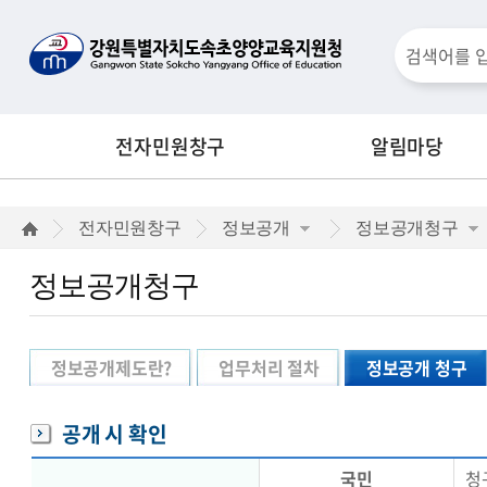
통
검
합
검
색
색
전자민원창구
알림마당
창
정
전자민원창구
정보공개
정보공개청구
보
정보공개청구
공
개
정보공개제도란?
업무처리 절차
정보공개 청구
청
구
공개 시 확인
국민
청