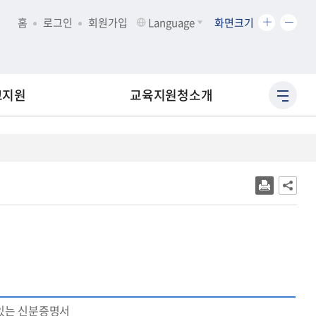
화
화
홈
로그인
회원가입
Language
화면크기
면
면
크
크
기
기
확
축
교지원
교육지원청소개
사
대
소
이
트
맵
바
로
가
기
 있는 신분증명서