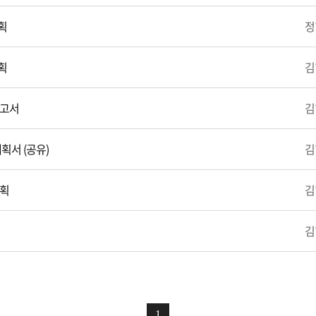
획
정
획
김
보고서
김
획서 (공유)
김
계획
김
김
1