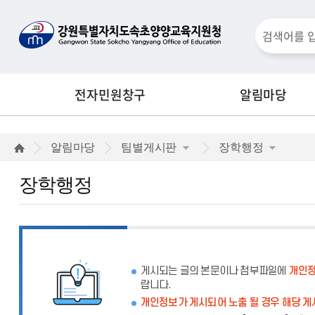
통
검
합
검
색
색
전자민원창구
알림마당
창
장
알림마당
팀별게시판
장학행정
학
장학행정
행
정
게시되는 글의 본문이나 첨부파일에
개인정
랍니다.
개인정보가 게시되어 노출 될 경우 해당 게