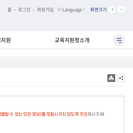
화
화
홈
로그인
회원가입
Language
화면크기
면
면
크
크
기
기
확
축
교지원
교육지원청소개
사
대
소
이
트
맵
바
로
가
기
별할 수 있는 모든 정보)를 포함시키지 않도록 주의
하시기 바