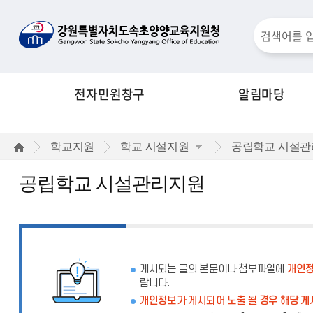
통
검
합
검
색
색
전자민원창구
알림마당
창
공
학교지원
학교 시설지원
공립학교 시설
립
공립학교 시설관리지원
학
교
시
설
게시되는 글의 본문이나 첨부파일에
개인정
랍니다.
관
개인정보가 게시되어 노출 될 경우 해당 게