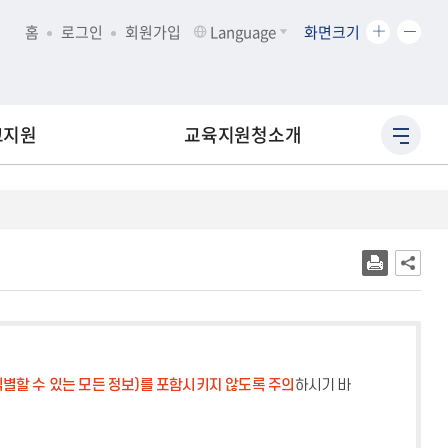
화
화
홈
로그인
회원가입
Language
화면크기
면
면
크
크
기
기
확
축
교지원
교육지원청소개
사
대
소
이
트
맵
바
로
가
기
별할 수 있는 모든 정보)를 포함시키지 않도록 주의
하시기 바