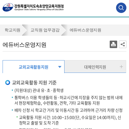
사
이
트
맵
에
학교지원
교직원 업무경감
에듀버스운영지원
바
듀
로
에듀버스운영지원
가
버
기
스
운
교외교육활동지원
대체인력지원
영
교외교육활동 지원 기준
지
(지원대상) 관내 유·초·중학생
원
통학버스 이용 학생들의 등·하교시간에 지장을 주지 않는 범위 내에
서 현장체험학습, 수련활동, 견학, 기타 교육활동 지원
배차 신청 시 학교간 거리 및 이동시간 등 고려하여 근거리 차량 신청
교육활동 지원 시간: 10:00~15:00(단, 수요일은 14:00까지), 신
청학교 출발 및 도착 기준