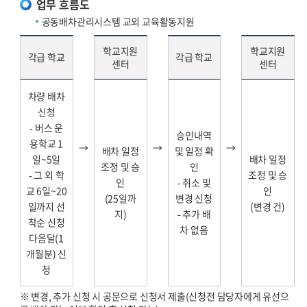
업무 흐름도
공동배차관리시스템 교외 교육활동지원
학교지원
학교지원
각급 학교
각급 학교
센터
센터
차량 배차
신청
- 버스 운
승인내역
용학교 1
→
→
→
배차 일정
및 일정 확
일~5일
배차 일정
조정 및 승
인
- 그 외 학
조정 및 승
인
- 취소 및
교 6일~20
인
(25일까
변경 신청
일까지 선
(변경 건)
지)
- 추가 배
착순 신청
차 없음
다음달(1
개월분) 신
청
※ 변경, 추가 신청 시 공문으로 신청서 제출(신청전 담당자에게 유선으