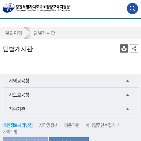
사
이
트
맵
팀
알림마당
팀별게시판
바
별
로
팀별게시판
가
게
기
시
판
지역교육청
시도교육청
직속기관
개인정보처리방침
저작권정책
이용약관
이메일무단수집거부
사이트맵